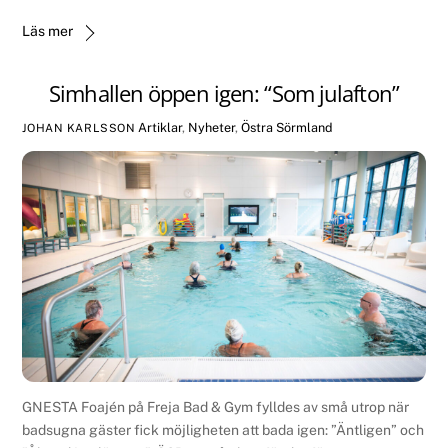
Läs mer
Simhallen öppen igen: “Som julafton”
Artiklar
,
Nyheter
,
Östra Sörmland
JOHAN KARLSSON
GNESTA Foajén på Freja Bad & Gym fylldes av små utrop när
badsugna gäster fick möjligheten att bada igen: ”Äntligen” och