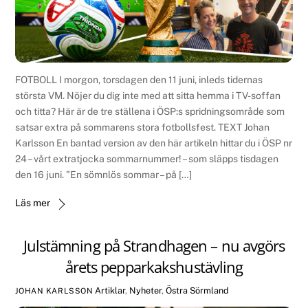
FOTBOLL I morgon, torsdagen den 11 juni, inleds tidernas
största VM. Nöjer du dig inte med att sitta hemma i TV-soffan
och titta? Här är de tre ställena i ÖSP:s spridningsområde som
satsar extra på sommarens stora fotbollsfest. TEXT Johan
Karlsson En bantad version av den här artikeln hittar du i ÖSP nr
24 – vårt extratjocka sommarnummer! – som släpps tisdagen
den 16 juni. ”En sömnlös sommar – på […]
Läs mer
Julstämning på Strandhagen – nu avgörs
årets pepparkakshustävling
Artiklar
,
Nyheter
,
Östra Sörmland
JOHAN KARLSSON