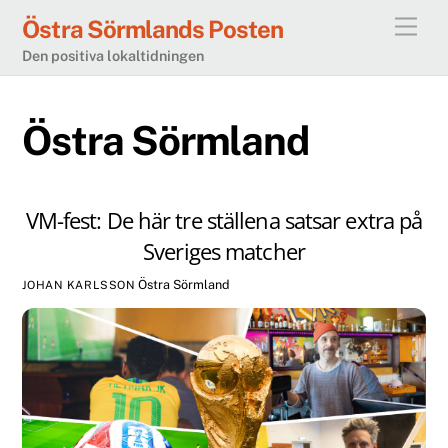
Skip
Östra Sörmlands Posten
Men
to
Den positiva lokaltidningen
content
Östra Sörmland
VM-fest: De här tre ställena satsar extra på
Sveriges matcher
Östra Sörmland
JOHAN KARLSSON