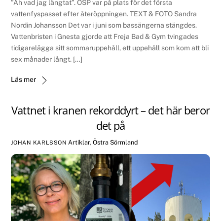
”Åh vad jag längtat”. ÖSP var på plats för det första
vattenfyspasset efter återöppningen. TEXT & FOTO Sandra
Nordin Johansson Det var i juni som bassängerna stängdes.
Vattenbristen i Gnesta gjorde att Freja Bad & Gym tvingades
tidigarelägga sitt sommaruppehåll, ett uppehåll som kom att bli
sex månader långt. […]
Läs mer
Vattnet i kranen rekorddyrt – det här beror
det på
Artiklar
,
Östra Sörmland
JOHAN KARLSSON