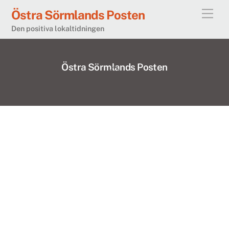
Skip
Östra Sörmlands Posten
Men
to
Den positiva lokaltidningen
content
Östra Sörmlands Posten
Back
To
Top