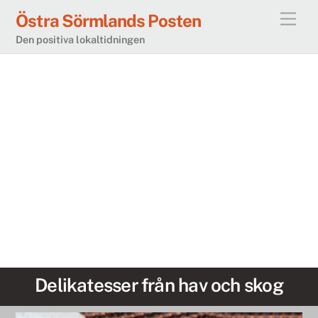
Skip
Östra Sörmlands Posten
Men
to
Den positiva lokaltidningen
content
Delikatesser från hav och skog