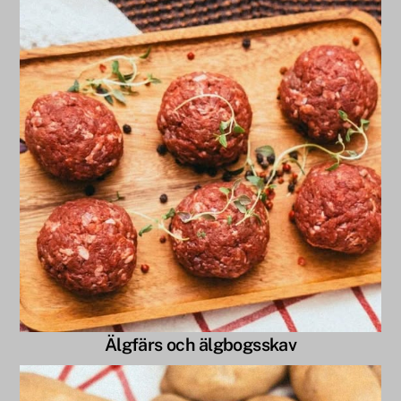
Älgfärs och älgbogsskav